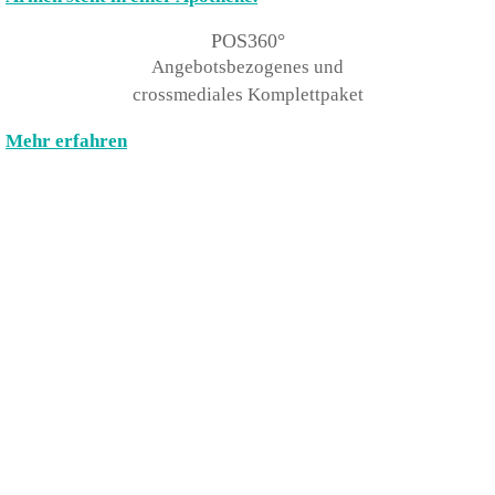
POS360°
Angebotsbezogenes und
crossmediales Komplettpaket
Mehr erfahren
Kontakt
PHARMA PRIVAT WAVE
A-plus Service GmbH
Im Kreuz 9 • 97076 Würzburg
Telefon: + 49 (0)931 7801150