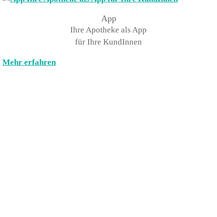
App
Ihre Apotheke als App
für Ihre KundInnen
Mehr erfahren
Kontakt
PHARMA PRIVAT WAVE
A-plus Service GmbH
Im Kreuz 9 • 97076 Würzburg
Telefon: + 49 (0)931 7801150